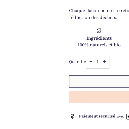
Chaque flacon peut être reto
réduction des déchets.
nest_eco_leaf
Ingrédients
100% naturels et bio
Diminuer la quantit
Augmenter la
Quantité
remove
add
security
Paiement sécurisé
avec