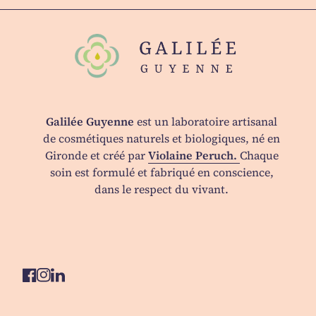
Accueil
Galilée Guyenne
est un laboratoire artisanal
de cosmétiques naturels et biologiques, né en
Gironde et créé par
Violaine Peruch.
Chaque
soin est formulé et fabriqué en conscience,
dans le respect du vivant.
Facebook
(le lien s'ouvre dans un nouvel onglet/fenêtre)
Instagram
(le lien s'ouvre dans un nouvel onglet/fenêtre)
LinkedIn
(le lien s'ouvre dans un nouvel onglet/fenêtre)