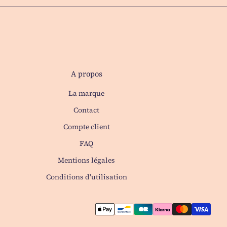
A propos
La marque
Contact
(le lien s'ouvre dans un nouvel ong
Compte client
FAQ
Mentions légales
Conditions d'utilisation
Mod