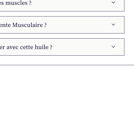
es muscles ?
expand_more
ente Musculaire ?
expand_more
r avec cette huile ?
expand_more