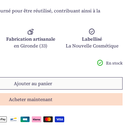
urné pour être réutilisé, contribuant ainsi à la
soap
check_circle
Fabrication artisanale
Labellisé
en Gironde (33)
La Nouvelle Cosmétique
é pour
 quantité pour
check_circle
En stock
Ajouter au panier
Acheter maintenant