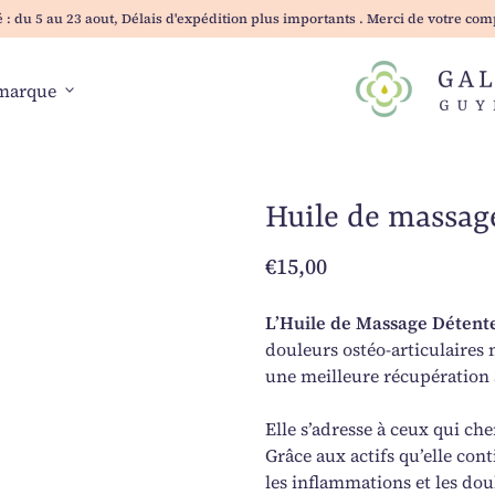
é : du 5 au 23 aout, Délais d'expédition plus importants . Merci de votre co
Accueil
marque
expand_more
Huile de massag
Prix normal
€15,00
L’Huile de Massage Détent
douleurs ostéo-articulaires 
une meilleure récupération a
Elle s’adresse à ceux qui ch
Grâce aux actifs qu’elle cont
les inflammations et les do