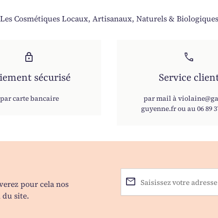
Les Cosmétiques Locaux, Artisanaux, Naturels & Biologique
lock
phone
iement sécurisé
Service clien
par carte bancaire
par mail à violaine@ga
guyenne.fr ou au 06 89 3
email
verez pour cela nos
Saisissez votre adresse éle
 du site.