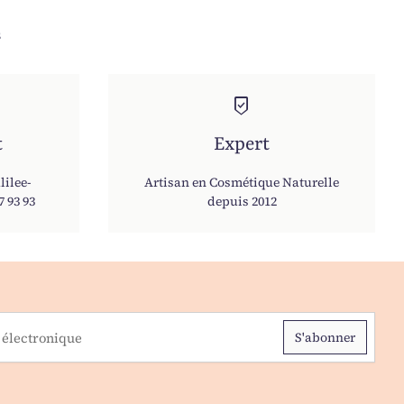
s
beenhere
t
Expert
lilee-
Artisan en Cosmétique Naturelle
7 93 93
depuis 2012
ctronique