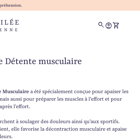
mpréhension.
0
search
account_circle
shopping_cart
Compte
Voir mon pa
e Détente musculaire
e Musculaire
a été spécialement conçue pour apaiser les
mais aussi pour préparer les muscles à l’effort et pour
près l’effort.
erchent à soulager des douleurs ainsi qu’aux sportifs.
ient, elle favorise la décontraction musculaire et apaise
uleurs.