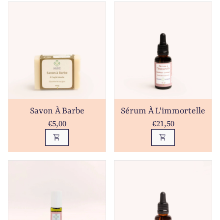
Savon À Barbe
Sérum À L'immortelle
Prix normal
Prix normal
€5,00
€21,50
shopping_cart
shopping_cart