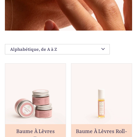
expand_more
Baume À Lèvres
Baume À Lèvres Roll-