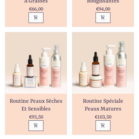
À Grasses
Rougissantes
Prix normal
Prix normal
€66,00
€94,00
shopping_cart
shopping_cart
Routine Peaux Sèches
Routine Spéciale
Et Sensibles
Peaux Matures
Prix normal
Prix normal
€93,50
€103,50
shopping_cart
shopping_cart