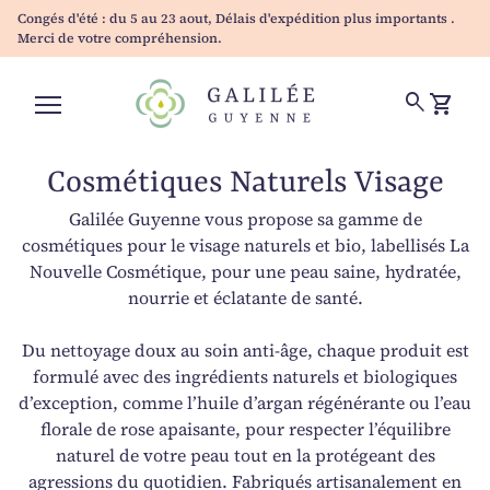
Skip to content
Congés d'été : du 5 au 23 aout, Délais d'expédition plus importants .
Merci de votre compréhension.
Accueil
0
search
shopping_cart
Voir mo
Navigation mobile
Cosmétiques Naturels Visage
Galilée Guyenne vous propose sa gamme de
cosmétiques pour le visage naturels et bio, labellisés La
Nouvelle Cosmétique, pour une peau saine, hydratée,
nourrie et éclatante de santé.
Du nettoyage doux au soin anti-âge, chaque produit est
formulé avec des ingrédients naturels et biologiques
d’exception, comme l’huile d’argan régénérante ou l’eau
florale de rose apaisante, pour respecter l’équilibre
naturel de votre peau tout en la protégeant des
agressions du quotidien. Fabriqués artisanalement en