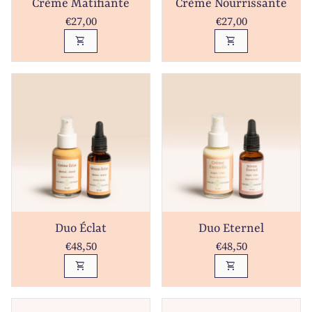
Crème Matifiante
Crème Nourrissante
Prix normal
Prix normal
€27,00
€27,00
shopping_cart
shopping_cart
Duo Éclat
Duo Eternel
Prix normal
Prix normal
€48,50
€48,50
shopping_cart
shopping_cart