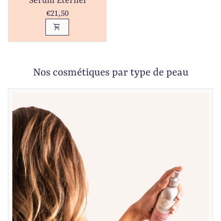
Sérum Éternel
Prix normal
€21,50
shopping_cart
Nos cosmétiques par type de peau