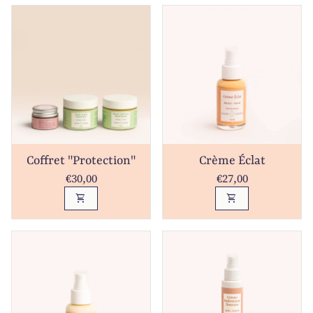
Coffret "Protection"
Crème Éclat
Prix normal
Prix normal
€30,00
€27,00
shopping_cart
shopping_cart