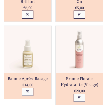
Brillant
On
Prix normal
Prix normal
€6,00
€5,00
shopping_cart
shopping_cart
Baume Après-Rasage
Brume Florale
Prix normal
€14,00
Hydratante (Visage)
Prix normal
€20,00
shopping_cart
shopping_cart