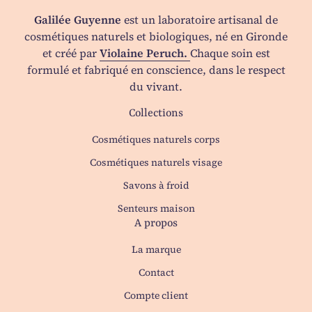
Galilée Guyenne
est un laboratoire artisanal de
cosmétiques naturels et biologiques, né en Gironde
et créé par
Violaine Peruch.
Chaque soin est
formulé et fabriqué en conscience, dans le respect
du vivant.
Collections
Cosmétiques naturels corps
Cosmétiques naturels visage
Savons à froid
Senteurs maison
A propos
La marque
Contact
(le lien s'ouvre dans un no
(le lien s'ouvre dans un no
Compte client