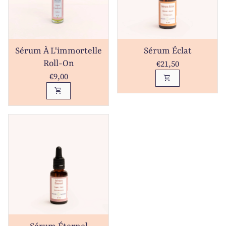
Sérum À L'immortelle
Sérum Éclat
Prix normal
€21,50
Roll-On
Prix normal
€9,00
shopping_cart
shopping_cart