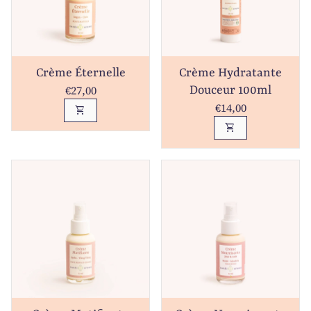
Crème Éternelle
Crème Hydratante
Prix normal
€27,00
Douceur 100ml
Prix normal
€14,00
shopping_cart
shopping_cart