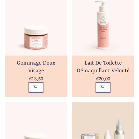
Gommage Doux
Lait De Toilette
Visage
Démaquillant Velouté
Prix normal
Prix normal
€13,50
€20,00
shopping_cart
shopping_cart