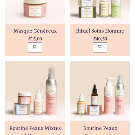
Masque Généreux
Rituel Soins Homme
Prix normal
Prix normal
€15,00
€40,50
shopping_cart
shopping_cart
Routine Peaux Mixtes
Routine Peaux