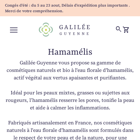
Skip to content
Congés d'été : du 5 au 23 aout, Délais d'expédition plus importants .
Merci de votre compréhension.
Accueil
0
search
shopping_cart
Voir mo
Navigation mobile
Hamamélis
Galilée Guyenne vous propose sa gamme de
cosmétiques naturels et bio à l'eau florale d'hamamélis,
actif végétal aux vertus apaisantes et purifiantes.
Idéal pour les peaux mixtes, grasses ou sujettes aux
rougeurs, l’hamamélis resserre les pores, tonifie la peau
et aide à calmer les inflammations.
Fabriqués artisanalement en France, nos cosmétiques
naturels à l'eau florale d'hamamélis sont formulés dans
le respect de votre peau et de la nature, pour une