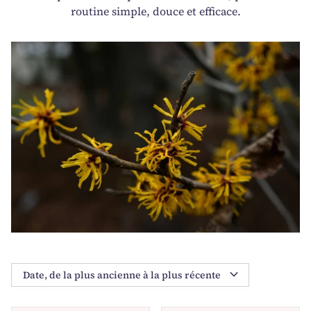
routine simple, douce et efficace.
expand_more