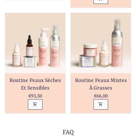
Routine Peaux Sèches
Routine Peaux Mixtes
Et Sensibles
À Grasses
Prix normal
Prix normal
€93,50
€66,00
shopping_cart
shopping_cart
FAQ