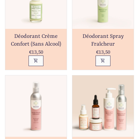
Déodorant Crème
Déodorant Spray
Confort (sans Alcool)
Fraîcheur
Prix normal
Prix normal
€13,50
€13,50
shopping_cart
shopping_cart