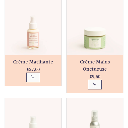
Crème Matifiante
Crème Mains
Prix normal
€27,00
Onctueuse
Prix normal
€9,50
shopping_cart
shopping_cart