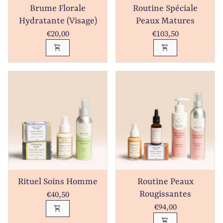
Brume Florale
Routine Spéciale
Hydratante (Visage)
Peaux Matures
Prix normal
Prix normal
€20,00
€103,50
shopping_cart
shopping_cart
Rituel Soins Homme
Routine Peaux
Prix normal
€40,50
Rougissantes
Prix normal
€94,00
shopping_cart
shopping_cart