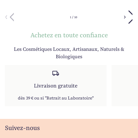
chevron_left
chevron_right
1
/
10
Achetez en toute confiance
Les Cosmétiques Locaux, Artisanaux, Naturels &
Biologiques
local_shipping
Livraison gratuite
dès 39 € ou si "Retrait au Laboratoire"
Suivez-nous