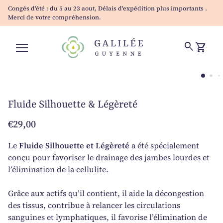
Skip to content
Congés d'été : du 5 au 23 aout, Délais d'expédition plus importants .
Merci de votre compréhension.
Accueil
0
search
shopping_cart
Voir mo
Navigation mobile
Zoom avant
Zo
Fluide Silhouette & Légèreté
Prix normal
€29,00
Le
Fluide Silhouette et Légèreté
a été spécialement
conçu pour favoriser le drainage des jambes lourdes et
l’élimination de la cellulite.
Grâce aux actifs qu’il contient, il aide la décongestion
des tissus, contribue à relancer les circulations
sanguines et lymphatiques, il favorise l’élimination de