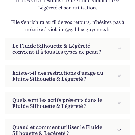
toutes vos questions sur le Fluide Silhouette &
Légèreté et son utilisation.
Elle s’enrichira au fil de vos retours, n’hésitez pas à
m’écrire à
violaine@galilee-guyenne.fr
Le Fluide Silhouette & Légèreté
expand_more
convient-il à tous les types de peau ?
Existe-t-il des restrictions d'usage du
expand_more
Fluide Silhouette & Légèreté ?
Quels sont les actifs présents dans le
expand_more
Fluide Silhouette & Légèreté ?
Quand et comment utiliser le Fluide
expand_more
Silhouette & Légèreté ?