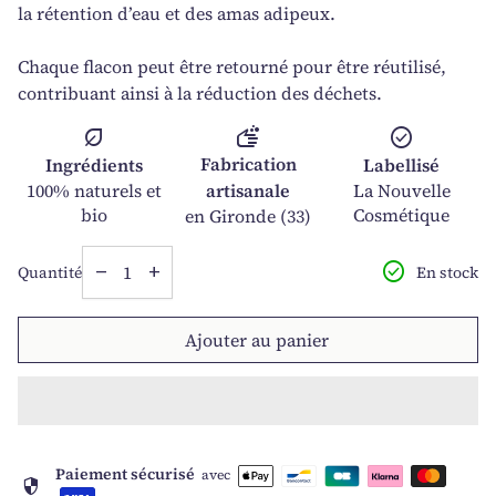
la rétention d’eau et des amas adipeux.
Chaque flacon peut être retourné pour être réutilisé,
contribuant ainsi à la réduction des déchets.
soap
nest_eco_leaf
check_circle
Fabrication
Ingrédients
Labellisé
100% naturels et
artisanale
La Nouvelle
bio
Cosmétique
en Gironde (33)
Diminuer la quantité pour
Augmenter la quantité pour
check_circle
En stock
Quantité
remove
add
Ajouter au panier
Paiement sécurisé
avec
security