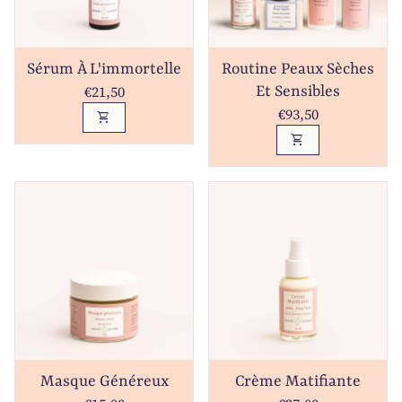
Sérum À L'immortelle
Routine Peaux Sèches
Prix normal
€21,50
Et Sensibles
Prix normal
€93,50
shopping_cart
shopping_cart
Masque Généreux
Crème Matifiante