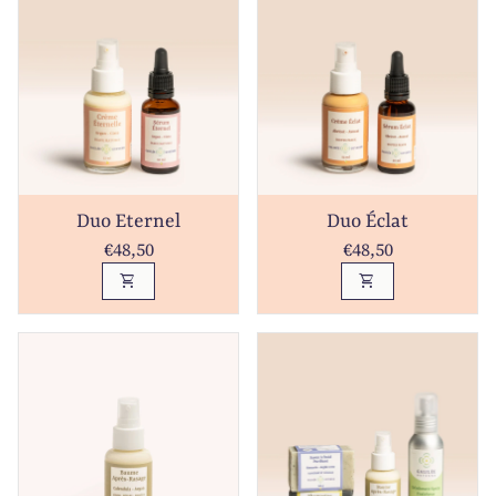
Duo Eternel
Duo Éclat
Prix normal
Prix normal
€48,50
€48,50
shopping_cart
shopping_cart