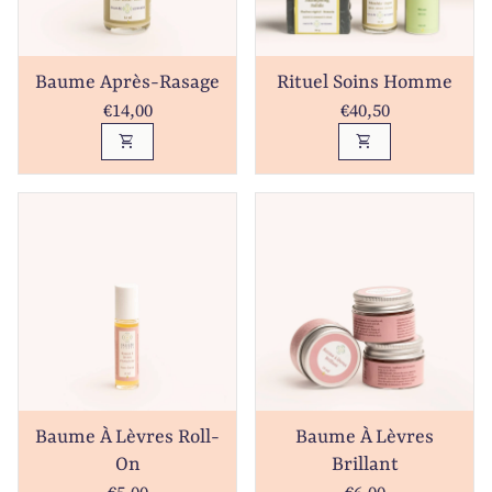
Baume Après-Rasage
Rituel Soins Homme
Prix normal
Prix normal
€14,00
€40,50
shopping_cart
shopping_cart
Baume À Lèvres Roll-
Baume À Lèvres
On
Brillant
Prix normal
Prix normal