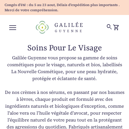
Skip to content
Congés d'été : du 5 au 23 aout, Délais d'expédition plus importants .
Merci de votre compréhension.
Accueil
0
search
shopping_cart
Voir mo
Navigation mobile
Soins Pour Le Visage
Galilée Guyenne vous propose sa gamme de soins
cosmétiques pour le visage, naturels et bios, labellisés
La Nouvelle Cosmétique, pour une peau hydratée,
protégée et éclatante de santé.
De nos crèmes à nos sérums, en passant par nos baumes
à lèvres, chaque produit est formulé avec des
ingrédients naturels et biologiques d’exception, comme
l'aloe vera ou l’huile végétale d'avocat, pour respecter
l’équilibre naturel de votre peau tout en la protégeant
des agressions du quotidien. Fabriqués artisanalement