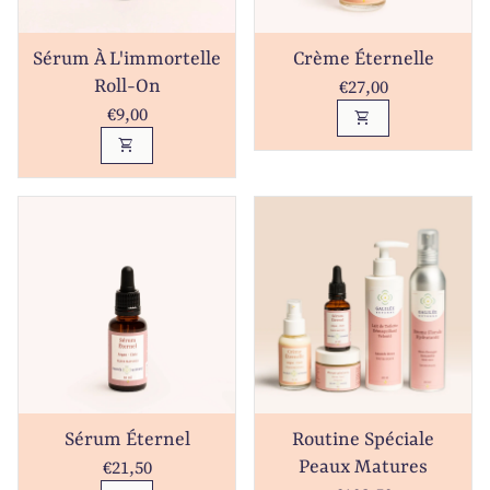
Sérum À L'immortelle
Crème Éternelle
Prix normal
€27,00
Roll-On
Prix normal
€9,00
shopping_cart
shopping_cart
Sérum Éternel
Routine Spéciale
Prix normal
€21,50
Peaux Matures