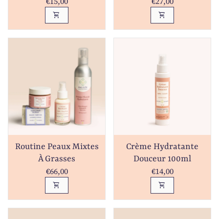
Prix normal
Prix normal
€15,00
€27,00
shopping_cart
shopping_cart
Routine Peaux Mixtes
Crème Hydratante
À Grasses
Douceur 100ml
Prix normal
Prix normal
€66,00
€14,00
shopping_cart
shopping_cart