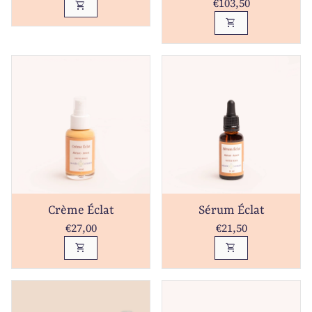
Prix normal
€103,50
shopping_cart
shopping_cart
Crème Éclat
Sérum Éclat
Prix normal
Prix normal
€27,00
€21,50
shopping_cart
shopping_cart