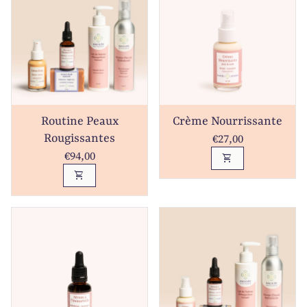
Routine Peaux
Crème Nourrissante
Prix normal
€27,00
Rougissantes
Prix normal
€94,00
shopping_cart
shopping_cart