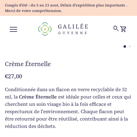
Skip to content
Congés d'été : du 5 au 23 aout, Délais d'expédition plus importants .
Merci de votre compréhension.
Accueil
0
search
shopping_cart
Voir mo
Navigation mobile
Zoom avant
Zo
Crème Éternelle
Prix normal
€27,00
Conditionnée dans un flacon en verre recyclable de 52
ml, la
Crème Éternelle
est idéale pour celles et ceux qui
cherchent un soin visage bio
à la fois efficace et
respectueux de l'environnement. Chaque flacon peut
être retourné pour être réutilisé, contribuant ainsi à la
réduction des déchets.