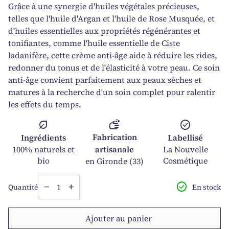
Grâce à une synergie d'huiles végétales précieuses,
telles que l'huile d'Argan et l'huile de Rose Musquée, et
d'huiles essentielles aux propriétés régénérantes et
tonifiantes, comme l'huile essentielle de Ciste
ladanifère, cette crème anti-âge aide à réduire les rides,
redonner du tonus et de l'élasticité à votre peau. Ce soin
anti-âge convient parfaitement aux peaux sèches et
matures à la recherche d'un soin complet pour ralentir
les effets du temps.
soap
nest_eco_leaf
check_circle
Fabrication
Ingrédients
Labellisé
100% naturels et
artisanale
La Nouvelle
bio
Cosmétique
en Gironde (33)
Diminuer la quantité pour
Augmenter la quantité pour
check_circle
En stock
Quantité
remove
add
Ajouter au panier