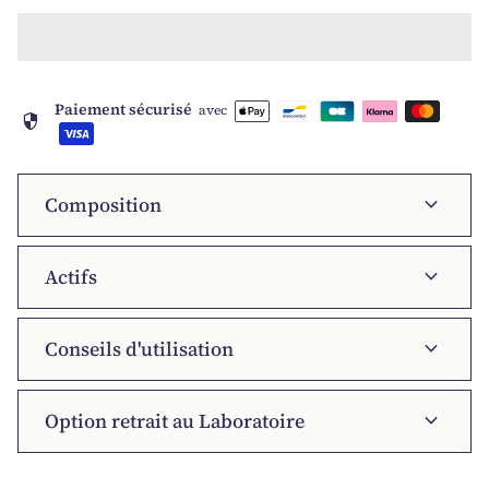
Paiement sécurisé
avec
security
expand_more
Composition
expand_more
Actifs
expand_more
Conseils d'utilisation
expand_more
Option retrait au Laboratoire