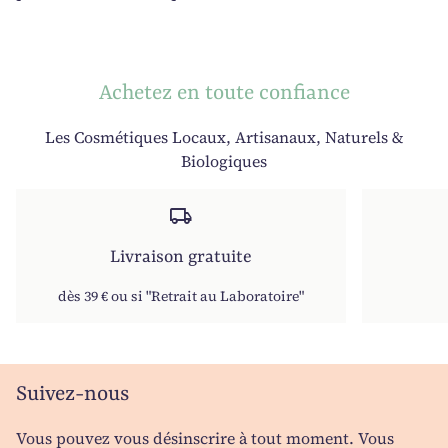
Achetez en toute confiance
Les Cosmétiques Locaux, Artisanaux, Naturels &
Biologiques
local_shipping
Livraison gratuite
dès 39 € ou si "Retrait au Laboratoire"
Suivez-nous
Vous pouvez vous désinscrire à tout moment. Vous