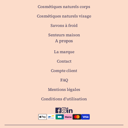
Cosmétiques naturels corps
Cosmétiques naturels visage
Savons à froid
Senteurs maison
A propos
La marque
Contact
(le lien s'ouvre dans un no
Compte client
FAQ
Mentions légales
Conditions d'utilisation
Facebook
(le lien s'ouvre dans un nouvel 
Instagram
(le lien s'ouvre dans un nouv
LinkedIn
(le lien s'ouvre dans un n
Modes de paiement