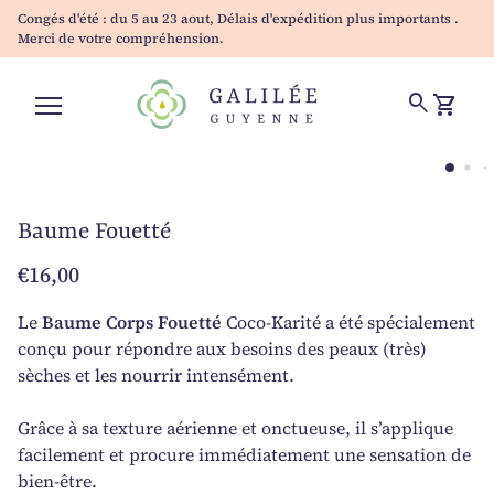
Skip to content
Congés d'été : du 5 au 23 aout, Délais d'expédition plus importants .
Merci de votre compréhension.
Accueil
0
search
shopping_cart
Voir mo
Navigation mobile
Zoom avant
Zo
Baume Fouetté
Prix normal
€16,00
Le
Baume Corps Fouetté
Coco-Karité
a été spécialement
conçu pour répondre aux besoins des peaux (très)
sèches et les nourrir intensément.
Grâce à sa texture aérienne et onctueuse, il s’applique
facilement et procure immédiatement une sensation de
bien-être.