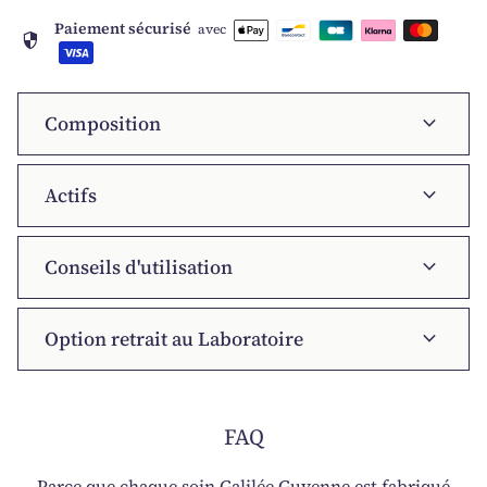
Paiement sécurisé
avec
security
expand_more
Composition
expand_more
Actifs
expand_more
Conseils d'utilisation
expand_more
Option retrait au Laboratoire
FAQ
Parce que chaque soin Galilée Guyenne est fabriqué