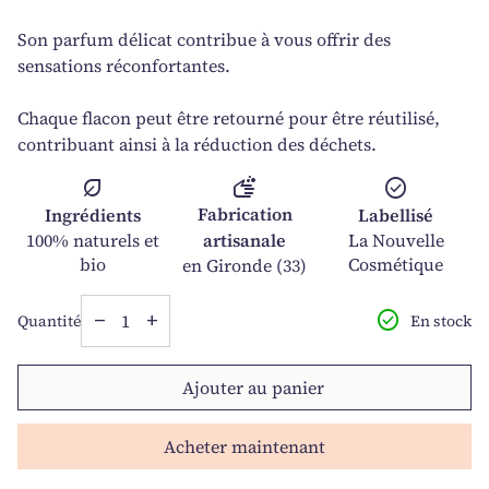
Son parfum délicat contribue à vous offrir des
sensations réconfortantes.
Chaque flacon peut être retourné pour être réutilisé,
contribuant ainsi à la réduction des déchets.
soap
nest_eco_leaf
check_circle
Fabrication
Ingrédients
Labellisé
100% naturels et
artisanale
La Nouvelle
bio
Cosmétique
en Gironde (33)
Diminuer la quantité pour
Augmenter la quantité pour
check_circle
En stock
Quantité
remove
add
Ajouter au panier
Acheter maintenant